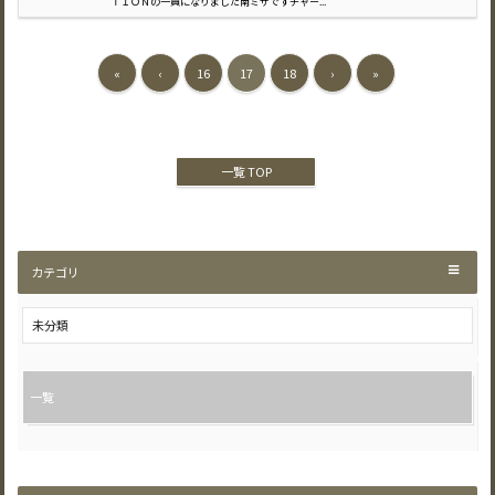
ＴＩＯＮの一員になりました南ミサですチャー...
«
‹
16
17
18
›
»
一覧 TOP
カテゴリ
未分類
一覧