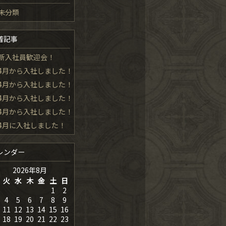
未分類
着記事
新入社員歓迎会！
4月から入社しました！
4月から入社しました！
4月から入社しました！
4月から入社しました！
4月に入社しました！
レンダー
2026年8月
火
水
木
金
土
日
1
2
4
5
6
7
8
9
11
12
13
14
15
16
18
19
20
21
22
23