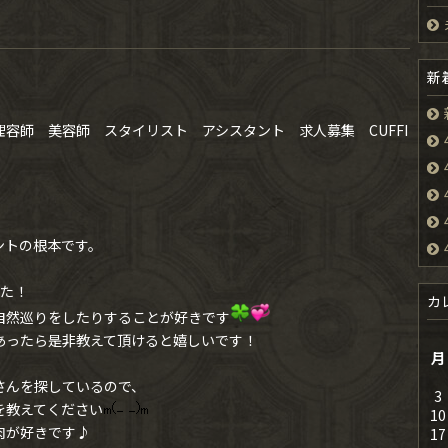
新
容師 美容師 スタイリスト アシスタント 求人募集 CUFFI
ントの根本です。
した！
カ
自然巡りをしたりすることが好きです
あったら是非教えて頂けると嬉しいです！
月
さんを探しているので、
3
を教えてください
10
肉が好きです♪
17